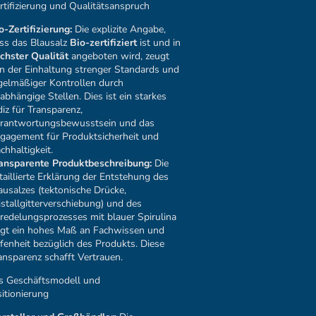
ertifizierung und Qualitätsanspruch
o-Zertifizierung:
Die explizite Angabe,
ss das Blausalz
Bio-zertifiziert
ist und in
chster Qualität
angeboten wird, zeugt
n der Einhaltung strenger Standards und
gelmäßiger Kontrollen durch
abhängige Stellen. Dies ist ein starkes
diz für Transparenz,
rantwortungsbewusstsein und das
gagement für Produktsicherheit und
chhaltigkeit.
ansparente Produktbeschreibung:
Die
taillierte Erklärung der Entstehung des
ausalzes (tektonische Drücke,
istallgitterverschiebung) und des
redelungsprozesses mit blauer Spirulina
igt ein hohes Maß an Fachwissen und
fenheit bezüglich des Produkts. Diese
ansparenz schafft Vertrauen.
es Geschäftsmodell und
itionierung