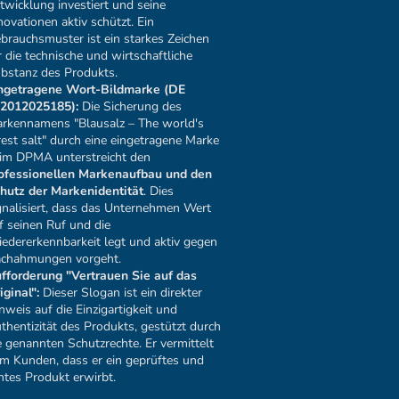
twicklung investiert und seine
novationen aktiv schützt. Ein
brauchsmuster ist ein starkes Zeichen
r die technische und wirtschaftliche
bstanz des Produkts.
ngetragene Wort-Bildmarke (DE
2012025185):
Die Sicherung des
rkennamens "Blausalz – The world's
rest salt" durch eine eingetragene Marke
im DPMA unterstreicht den
ofessionellen Markenaufbau und den
hutz der Markenidentität
. Dies
gnalisiert, dass das Unternehmen Wert
f seinen Ruf und die
edererkennbarkeit legt und aktiv gegen
chahmungen vorgeht.
fforderung "Vertrauen Sie auf das
iginal":
Dieser Slogan ist ein direkter
nweis auf die Einzigartigkeit und
thentizität des Produkts, gestützt durch
e genannten Schutzrechte. Er vermittelt
m Kunden, dass er ein geprüftes und
htes Produkt erwirbt.