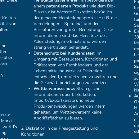
ler
. Diese
Herstellungsverfahren:
Insbesondere bei
En
einem
patentierten Produkt
wie dem Bio-
In
,
Blausalz ist höchste Diskretion bezüglich
Ge
t Kosten
der genauen Herstellungsprozesse (z.B. die
fü
lität von
Veredelung mit Spirulina) und der
Su
lten.
Rezepturen von großer Bedeutung. Diese
Ei
Informationen sind das Herzstück des
30
Alleinstellungsmerkmals und werden
Ma
 und
streng vertraulich behandelt.
ra
ter.
Datenschutz bei Kundendaten:
Im
be
le über
Umgang mit Bestelldaten, Konditionen und
pr
 beim
Präferenzen von Fachhändlern und der
Sc
Lebensmittelindustrie ist Diskretion
si
an
entscheidend, um Vertrauen zu wahren und
au
die Geschäftsbeziehungen zu schützen.
Wi
Wettbewerbsschutz:
Strategische
Na
Informationen über Lieferketten,
Au
Import-/Exportkanäle und neue
Or
Produktentwicklungen werden intern
Hi
gehalten, um Wettbewerbern keine
Au
usalz
Angriffsflächen zu bieten.
di
 Markt.
de
he world's
2. Diskretion in der Preisgestaltung und
ec
rung
Konditionen
arke