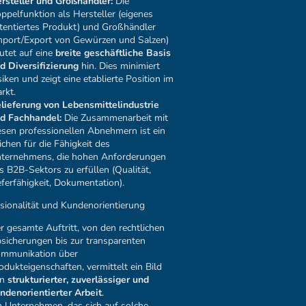
rsteller und Großhändler:
Die
ppelfunktion als Hersteller (eigenes
tentiertes Produkt) und Großhändler
mport/Export von Gewürzen und Salzen)
utet auf eine
breite geschäftliche Basis
d Diversifizierung
hin. Dies minimiert
siken und zeigt eine etablierte Position im
rkt.
lieferung von Lebensmittelindustrie
d Fachhandel:
Die Zusammenarbeit mit
esen professionellen Abnehmern ist ein
ichen für die Fähigkeit des
ternehmens, die hohen Anforderungen
s B2B-Sektors zu erfüllen (Qualität,
eferfähigkeit, Dokumentation).
ssionalität und Kundenorientierung
r gesamte Auftritt, von den rechtlichen
sicherungen bis zur transparenten
mmunikation über
odukteigenschaften, vermittelt ein Bild
on
strukturierter, zuverlässiger und
ndenorientierter Arbeit
.
n Unternehmen, das sich auf solche