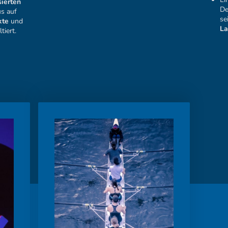
sierten
De
s auf
se
kte
und
La
tiert.