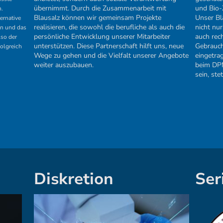
übernimmt. Durch die Zusammenarbeit mit
und Bio-Z
n.
Blausalz können wir gemeinsam Projekte
Unser Bla
ernative
realisieren, die sowohl die berufliche als auch die
nicht nur
en und das
persönliche Entwicklung unserer Mitarbeiter
auch rech
lso der
unterstützen. Diese Partnerschaft hilft uns, neue
Gebrauch
olgreich
Wege zu gehen und die Vielfalt unserer Angebote
eingetr
weiter auszubauen.
beim DPM
sein, ste
Diskretion
Ser