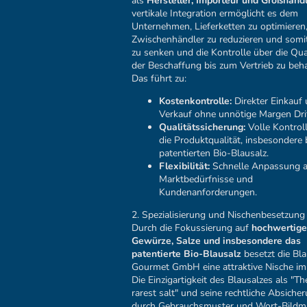
als
Hersteller, Importeur und Großhänd
vertikale Integration ermöglicht es dem
Unternehmen, Lieferketten zu optimieren
Zwischenhändler zu reduzieren und somi
zu senken und die Kontrolle über die Qua
der Beschaffung bis zum Vertrieb zu beha
Das führt zu:
Kostenkontrolle:
Direkter Einkauf
Verkauf ohne unnötige Margen Drit
Qualitätssicherung:
Volle Kontrol
die Produktqualität, insbesondere
patentierten Bio-Blausalz.
Flexibilität:
Schnelle Anpassung 
Marktbedürfnisse und
Kundenanforderungen.
2. Spezialisierung und Nischenbesetzung
Durch die Fokussierung auf
hochwertige
Gewürze, Salze und insbesondere das
patentierte Bio-Blausalz
besetzt die Bla
Gourmet GmbH eine attraktive Nische im
Die Einzigartigkeit des Blausalzes als "T
rarest salt" und seine rechtliche Absiche
durch Gebrauchsmuster und Wort-Bildm