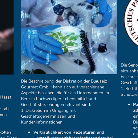
Die Seri
sich anh
beschrei
Die Beschreibung der Diskretion der Blausalz
Geschäft
Gourmet GmbH kann sich auf verschiedene
1. Recht
Aspekte beziehen, die für ein Unternehmen im
Schutzre
 lässt
Bereich hochwertiger Lebensmittel und
Geschäftsbeziehungen relevant sind:
Pa
l als
1. Diskretion im Umgang mit
20
hmen
Geschäftsgeheimnissen und
ei
Kundeninformationen
Bl
sc
Rollen
Vertraulichkeit von Rezepturen und
da