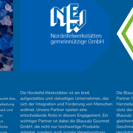
Die Nordeifel.Werkstätten ist ein breit
Die Blau
aufgestelltes und vielseitiges Unternehmen, das
Partner 
utet dies,
sich der Integration und Förderung von Menschen
Herstell
arbeitung
widmet. Unsere Partner spielen eine
stolz dar
mack und
entscheidende Rolle in diesem Engagement. Ein
Blausalz
en
wichtiger Partner ist dabei die Blausalz Gourmet
gleicher
us
GmbH, die nicht nur hochwertige Produkte
Geschmac
 hohe
anbietet, sondern auch soziale Verantwortung
geschätz
usste