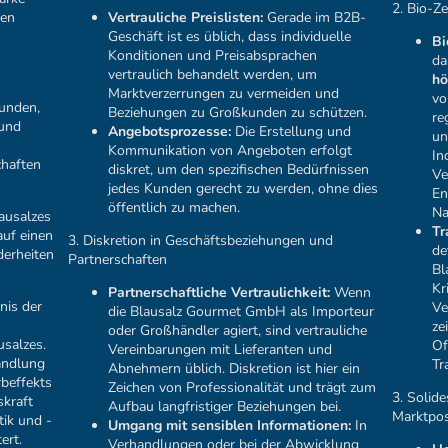
2. Bio-Z
ren
Vertrauliche Preislisten:
Gerade im B2B-
Geschäft ist es üblich, dass individuelle
Bi
Konditionen und Preisabsprachen
da
vertraulich behandelt werden, um
hö
Marktverzerrungen zu vermeiden und
vo
unden,
Beziehungen zu Großkunden zu schützen.
re
 und
Angebotsprozesse:
Die Erstellung und
un
Kommunikation von Angeboten erfolgt
In
chaften
diskret, um den spezifischen Bedürfnissen
Ve
jedes Kunden gerecht zu werden, ohne dies
En
öffentlich zu machen.
Na
ausalzes
Tr
auf einen
3. Diskretion in Geschäftsbeziehungen und
de
derheiten
Partnerschaften
Bl
Kr
Partnerschaftliche Vertraulichkeit:
Wenn
nis der
Ve
die Blausalz Gourmet GmbH als Importeur
ze
oder Großhändler agiert, sind vertrauliche
usalzes.
Of
Vereinbarungen mit Lieferanten und
andlung
Tr
Abnehmern üblich. Diskretion ist hier ein
rbeffekts
Zeichen von Professionalität und trägt zum
3. Solid
skraft
Aufbau langfristiger Beziehungen bei.
Marktpos
ik und -
Umgang mit sensiblen Informationen:
In
ert.
Verhandlungen oder bei der Abwicklung