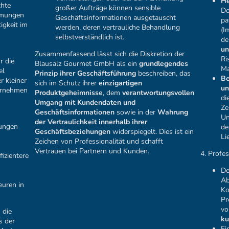
He
chte
großer Aufträge können sensible
Do
hmungen
Geschäftsinformationen ausgetauscht
pa
tigkeit im
werden, deren vertrauliche Behandlung
(I
selbstverständlich ist.
de
un
Zusammenfassend lässt sich die Diskretion der
Ri
r die
Blausalz Gourmet GmbH als ein
grundlegendes
Ma
el
Prinzip ihrer Geschäftsführung
beschreiben, das
Be
r kleiner
sich im Schutz ihrer
einzigartigen
un
ternehmen
Produktgeheimnisse
, dem
verantwortungsvollen
di
Umgang mit Kundendaten und
Ze
Geschäftsinformationen
sowie in der
Wahrung
Un
der Vertraulichkeit innerhalb ihrer
ungen
de
Geschäftsbeziehungen
widerspiegelt. Dies ist ein
Li
Zeichen von Professionalität und schafft
Vertrauen bei Partnern und Kunden.
4. Profe
fizientere
De
Ab
euren in
Ko
Pr
v
 die
ku
s der
Ei